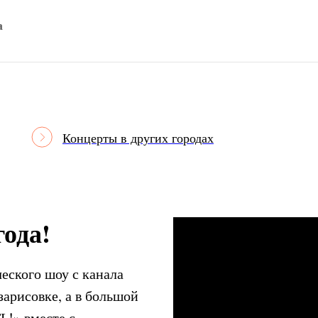
а
Концерты в других городах
ода!
еского шоу с канала
арисовке, а в большой
Ь!» вместе с