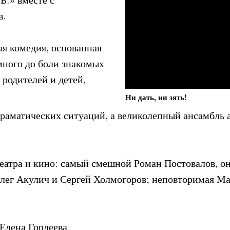
в.
ая комедия, основанная
 много до боли знакомых
родителей и детей,
Ни дать, ни зять!
аматических ситуаций, а великолепный ансамбль ар
театра и кино: самый смешной Роман Постовалов, о
лег Акулич и Сергей Холмогоров; неповторимая Ма
Елена Гордеева