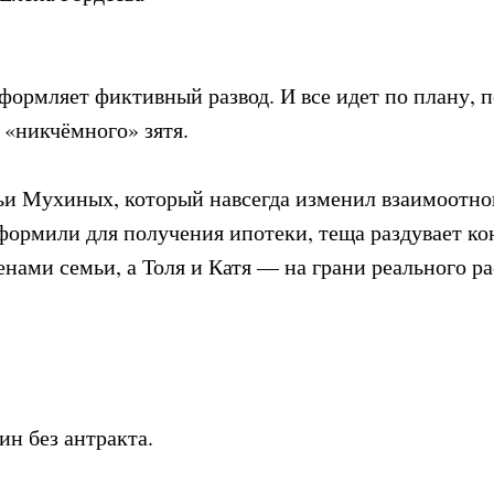
ормляет фиктивный развод. И все идет по плану, по
 «никчёмного» зятя.
мьи Мухиных, который навсегда изменил взаимоотно
формили для получения ипотеки, теща раздувает ко
ами семьи, а Толя и Катя — на грани реального рас
ин без антракта.